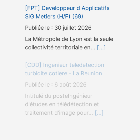
[FPT] Developpeur d Applicatifs
SIG Metiers (H/F) (69)
30 juillet 2026
La Métropole de Lyon est la seule
collectivité territoriale en…
[...]
[CDD] Ingenieur teledetection
turbidite cotiere - La Reunion
6 août 2026
Intitulé du posteIngénieur
d'études en télédétection et
traitement d'image pour…
[...]