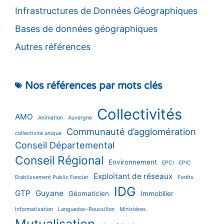
Infrastructures de Données Géographiques
Bases de données géographiques
Autres références
Nos références par mots clés
Collectivités
AMO
Animation
Auvergne
Communauté d’agglomération
collectivité unique
Conseil Départemental
Conseil Régional
Environnement
EPCI
EPIC
Exploitant de réseaux
Etablissement Public Foncier
Forêts
IDG
GTP
Guyane
Géomaticien
Immobilier
Informatisation
Languedoc-Roussillon
Ministères
Mutualisation