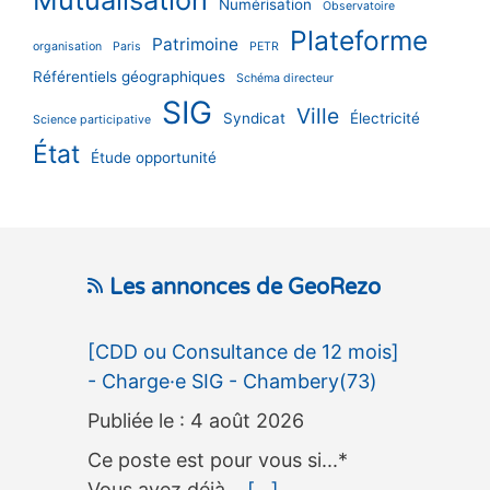
Numérisation
Observatoire
Plateforme
Patrimoine
organisation
Paris
PETR
Référentiels géographiques
Schéma directeur
SIG
Ville
Syndicat
Électricité
Science participative
État
Étude opportunité
Les annonces de GeoRezo
[CDD ou Consultance de 12 mois]
- Charge·e SIG - Chambery(73)
4 août 2026
Ce poste est pour vous si...*
Vous avez déjà…
[...]