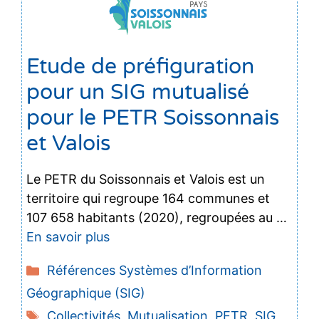
Etude de préfiguration
pour un SIG mutualisé
pour le PETR Soissonnais
et Valois
Le PETR du Soissonnais et Valois est un
territoire qui regroupe 164 communes et
107 658 habitants (2020), regroupées au …
En savoir plus
Catégories
Références Systèmes d’Information
Géographique (SIG)
Étiquettes
Collectivités
,
Mutualisation
,
PETR
,
SIG