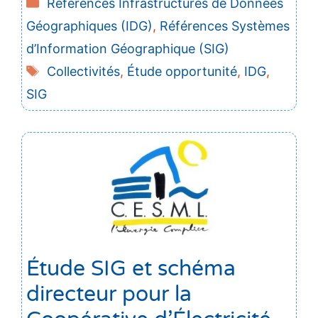
Catégories
Références Infrastructures de Données
Géographiques (IDG)
,
Références Systèmes
d’Information Géographique (SIG)
Étiquettes
Collectivités
,
Étude opportunité
,
IDG
,
SIG
Étude SIG et schéma
directeur pour la