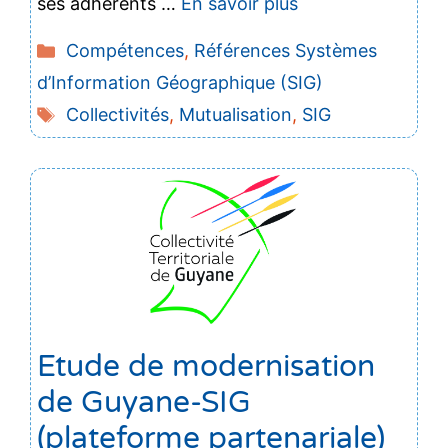
ses adhérents …
En savoir plus
Catégories
Compétences
,
Références Systèmes
d’Information Géographique (SIG)
Étiquettes
Collectivités
,
Mutualisation
,
SIG
Etude de modernisation
de Guyane-SIG
(plateforme partenariale)