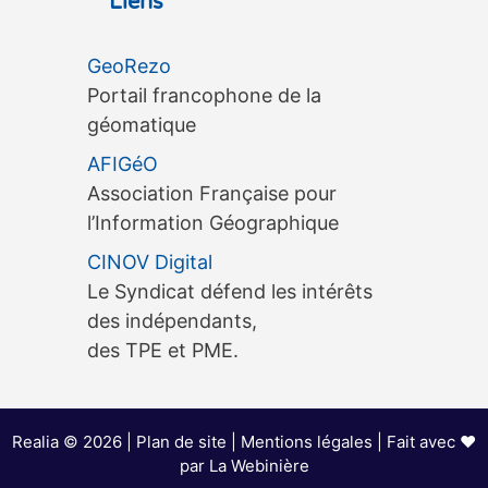
Liens
Tours
3ème édition du séminaire
GeoRezo
OneGeo Suite, le 15 septembre à
Portail francophone de la
Tours 3ème édition du séminaire
géomatique
OneGeo Suite, le 15 septembre à
AFIGéO
Tours AfigéoLe séminaire
Association Française pour
OneGeo…
[...]
l’Information Géographique
CINOV Digital
3ème édition d’une exposition
Le Syndicat défend les intérêts
itinérante Arts / Sciences, du 18
des indépendants,
juin au 13 décembre 2026 à
des TPE et PME.
Bordeaux
3ème édition d’une exposition
itinérante Arts / Sciences, du 18
Realia © 2026 |
Plan de site
|
Mentions légales
| Fait avec ❤️
juin au 13 décembre 2026 à
par
La Webinière
Bordeaux 3ème édition d’une