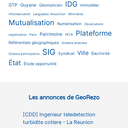
IDG
GTP
Guyane
Géomaticien
Immobilier
Informatisation
Languedoc-Roussillon
Ministères
Mutualisation
Numérisation
Observatoire
Plateforme
Patrimoine
organisation
Paris
PETR
Référentiels géographiques
Schéma directeur
SIG
Ville
Syndicat
Électricité
Science participative
État
Étude opportunité
Les annonces de GeoRezo
[CDD] Ingenieur teledetection
turbidite cotiere - La Reunion