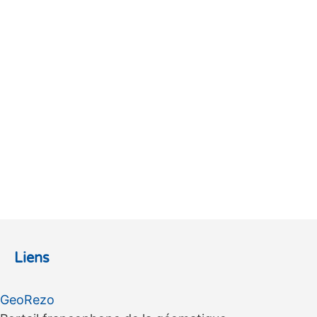
Liens
GeoRezo