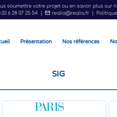
s soumettre votre projet ou en savoir plus sur 
+33 6 28 07 25 54
|
realia@realia.fr
|
Politiqu
ueil
Présentation
Nos références
No
SIG