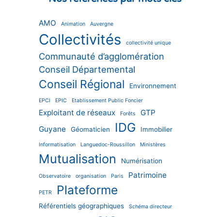
AMO
Animation
Auvergne
Collectivités
collectivité unique
Communauté d’agglomération
Conseil Départemental
Conseil Régional
Environnement
EPCI
EPIC
Etablissement Public Foncier
Exploitant de réseaux
GTP
Forêts
IDG
Guyane
Géomaticien
Immobilier
Informatisation
Languedoc-Roussillon
Ministères
Mutualisation
Numérisation
Patrimoine
Observatoire
organisation
Paris
Plateforme
PETR
Référentiels géographiques
Schéma directeur