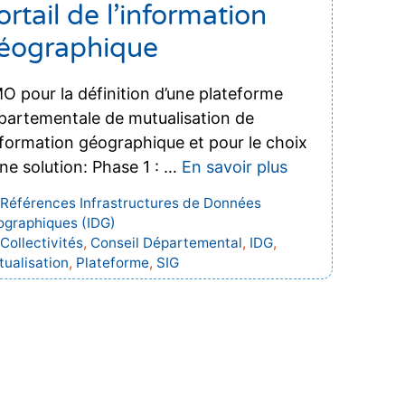
ortail de l’information
éographique
O pour la définition d’une plateforme
partementale de mutualisation de
information géographique et pour le choix
une solution: Phase 1 : …
En savoir plus
Catégories
Références Infrastructures de Données
graphiques (IDG)
Étiquettes
Collectivités
,
Conseil Départemental
,
IDG
,
ualisation
,
Plateforme
,
SIG