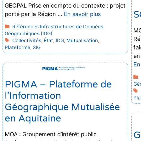
GEOPAL Prise en compte du contexte : projet
S
porté par la Région …
En savoir plus
Catégories
Références Infrastructures de Données
MO
Géographiques (IDG)
Ré
Étiquettes
Collectivités
,
État
,
IDG
,
Mutualisation
,
fa
Plateforme
,
SIG
en
En
PIGMA – Plateforme de
Géo
l’Information
Pl
Géographique Mutualisée
en Aquitaine
G
MOA : Groupement d’intérêt public