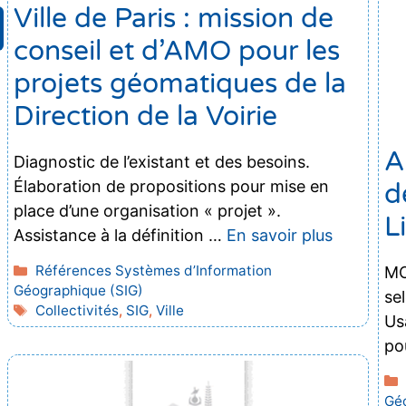
Ville de Paris : mission de
conseil et d’AMO pour les
projets géomatiques de la
Direction de la Voirie
A
Diagnostic de l’existant et des besoins.
Élaboration de propositions pour mise en
d
place d’une organisation « projet ».
L
Assistance à la définition …
En savoir plus
Catégories
Références Systèmes d’Information
MO
Géographique (SIG)
se
Étiquettes
Collectivités
,
SIG
,
Ville
Us
po
Géo