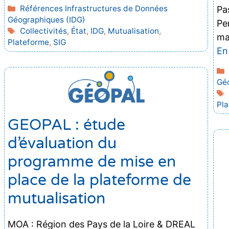
Catégories
Références Infrastructures de Données
Pa
Géographiques (IDG)
Pe
Étiquettes
Collectivités
,
État
,
IDG
,
Mutualisation
,
ma
Plateforme
,
SIG
En
Géo
Pl
GEOPAL : étude
d’évaluation du
programme de mise en
place de la plateforme de
mutualisation
MOA : Région des Pays de la Loire & DREAL