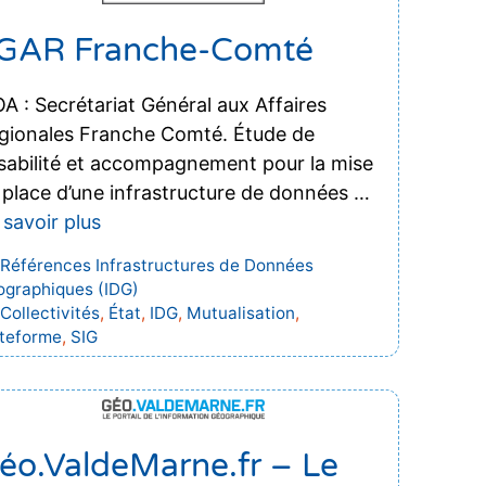
GAR Franche-Comté
A : Secrétariat Général aux Affaires
gionales Franche Comté. Étude de
isabilité et accompagnement pour la mise
 place d’une infrastructure de données …
 savoir plus
Catégories
Références Infrastructures de Données
graphiques (IDG)
Étiquettes
Collectivités
,
État
,
IDG
,
Mutualisation
,
ateforme
,
SIG
éo.ValdeMarne.fr – Le