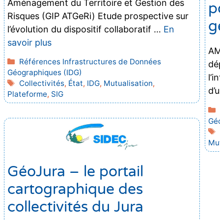
Aménagement du Territoire et Gestion des
p
Risques (GIP ATGeRi) Etude prospective sur
g
l’évolution du dispositif collaboratif …
En
savoir plus
AM
Catégories
Références Infrastructures de Données
dé
Géographiques (IDG)
l’
Étiquettes
Collectivités
,
État
,
IDG
,
Mutualisation
,
d’
Plateforme
,
SIG
Géo
Mut
GéoJura – le portail
cartographique des
collectivités du Jura