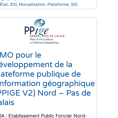
Étiquettes
État
,
IDG
,
Mutualisation
,
Plateforme
,
SIG
MO pour le
éveloppement de la
lateforme publique de
’information géographique
PPIGE V2) Nord – Pas de
alais
A : Etablissement Public Foncier Nord-