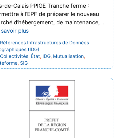
s-de-Calais PPIGE Tranche ferme :
rmettre à l’EPF de préparer le nouveau
rché d’hébergement, de maintenance, …
 savoir plus
Catégories
Références Infrastructures de Données
graphiques (IDG)
Étiquettes
Collectivités
,
État
,
IDG
,
Mutualisation
,
ateforme
,
SIG