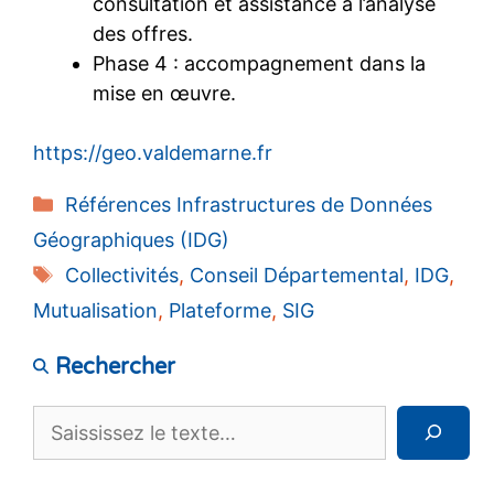
consultation et assistance à l’analyse
des offres.
Phase 4 : accompagnement dans la
mise en œuvre.
https://geo.valdemarne.fr
Catégories
Références Infrastructures de Données
Géographiques (IDG)
Étiquettes
Collectivités
,
Conseil Départemental
,
IDG
,
Mutualisation
,
Plateforme
,
SIG
Rechercher
Rechercher