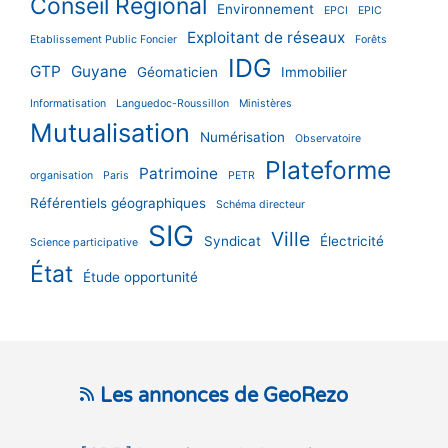
Conseil Régional
Environnement
EPCI
EPIC
Exploitant de réseaux
Etablissement Public Foncier
Forêts
IDG
GTP
Guyane
Géomaticien
Immobilier
Informatisation
Languedoc-Roussillon
Ministères
Mutualisation
Numérisation
Observatoire
Plateforme
Patrimoine
organisation
Paris
PETR
Référentiels géographiques
Schéma directeur
SIG
Ville
Syndicat
Électricité
Science participative
État
Étude opportunité
Les annonces de GeoRezo