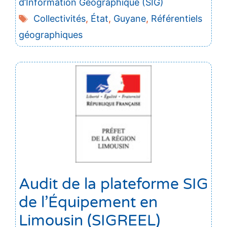
d’Information Géographique (SIG)
Étiquettes
Collectivités
,
État
,
Guyane
,
Référentiels
géographiques
Audit de la plateforme SIG
de l’Équipement en
Limousin (SIGREEL)