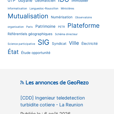
GTP
Guyane
Géomaticien
Immobilier
Informatisation
Languedoc-Roussillon
Ministères
Mutualisation
Numérisation
Observatoire
Plateforme
Patrimoine
organisation
Paris
PETR
Référentiels géographiques
Schéma directeur
SIG
Ville
Syndicat
Électricité
Science participative
État
Étude opportunité
Les annonces de GeoRezo
[CDD] Ingenieur teledetection
turbidite cotiere - La Reunion
6 août 2026