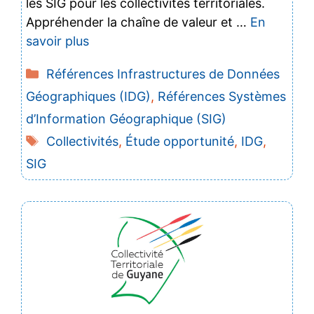
les SIG pour les collectivités territoriales.
Appréhender la chaîne de valeur et …
En
savoir plus
Catégories
Références Infrastructures de Données
Géographiques (IDG)
,
Références Systèmes
d’Information Géographique (SIG)
Étiquettes
Collectivités
,
Étude opportunité
,
IDG
,
SIG