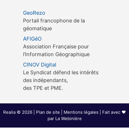
3ème édition du séminaire
GeoRezo
OneGeo Suite, le 15 septembre à
Portail francophone de la
Tours 3ème édition du séminaire
géomatique
OneGeo Suite, le 15 septembre à
AFIGéO
Tours AfigéoLe séminaire
Association Française pour
OneGeo…
[...]
l’Information Géographique
CINOV Digital
3ème édition d’une exposition
Le Syndicat défend les intérêts
itinérante Arts / Sciences, du 18
des indépendants,
juin au 13 décembre 2026 à
des TPE et PME.
Bordeaux
3ème édition d’une exposition
itinérante Arts / Sciences, du 18
Realia © 2026 |
Plan de site
|
Mentions légales
| Fait avec ❤️
juin au 13 décembre 2026 à
par
La Webinière
Bordeaux 3ème édition d’une