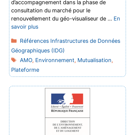
d’accompagnement dans la phase de
consultation du marché pour le
renouvellement du géo-visualiseur de …
En
savoir plus
Catégories
Références Infrastructures de Données
Géographiques (IDG)
Étiquettes
AMO
,
Environnement
,
Mutualisation
,
Plateforme