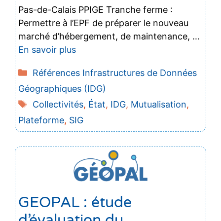
Pas-de-Calais PPIGE Tranche ferme :
Permettre à l’EPF de préparer le nouveau
marché d’hébergement, de maintenance, …
En savoir plus
Catégories
Références Infrastructures de Données
Géographiques (IDG)
Étiquettes
Collectivités
,
État
,
IDG
,
Mutualisation
,
Plateforme
,
SIG
GEOPAL : étude
d’évaluation du