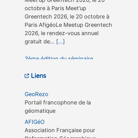
octobre à Paris Meet’up
Greentech 2026, le 20 octobre à
Paris AfigéoLe Meetup Greentech
2026, le rendez-vous annuel
gratuit de…
[...]
3ème édition du séminaire
OneGeo Suite, le 15 septembre à
Liens
Tours
3ème édition du séminaire
GeoRezo
OneGeo Suite, le 15 septembre à
Portail francophone de la
Tours 3ème édition du séminaire
géomatique
OneGeo Suite, le 15 septembre à
AFIGéO
Tours AfigéoLe séminaire
Association Française pour
OneGeo…
[...]
l’Information Géographique