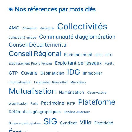
Nos références par mots clés
Collectivités
AMO
Animation
Auvergne
Communauté d’agglomération
collectivité unique
Conseil Départemental
Conseil Régional
Environnement
EPCI
EPIC
Exploitant de réseaux
Etablissement Public Foncier
Forêts
IDG
GTP
Guyane
Géomaticien
Immobilier
Informatisation
Languedoc-Roussillon
Ministères
Mutualisation
Numérisation
Observatoire
Plateforme
Patrimoine
organisation
Paris
PETR
Référentiels géographiques
Schéma directeur
SIG
Ville
Syndicat
Électricité
Science participative