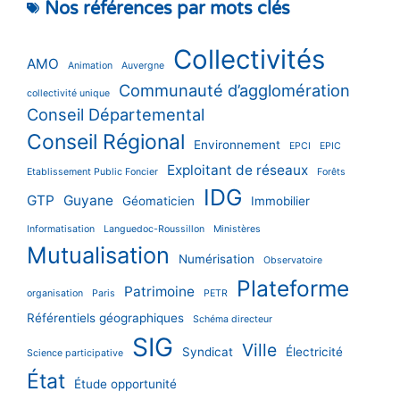
Nos références par mots clés
Collectivités
AMO
Animation
Auvergne
Communauté d’agglomération
collectivité unique
Conseil Départemental
Conseil Régional
Environnement
EPCI
EPIC
Exploitant de réseaux
Etablissement Public Foncier
Forêts
IDG
GTP
Guyane
Géomaticien
Immobilier
Informatisation
Languedoc-Roussillon
Ministères
Mutualisation
Numérisation
Observatoire
Plateforme
Patrimoine
organisation
Paris
PETR
Référentiels géographiques
Schéma directeur
SIG
Ville
Syndicat
Électricité
Science participative
État
Étude opportunité