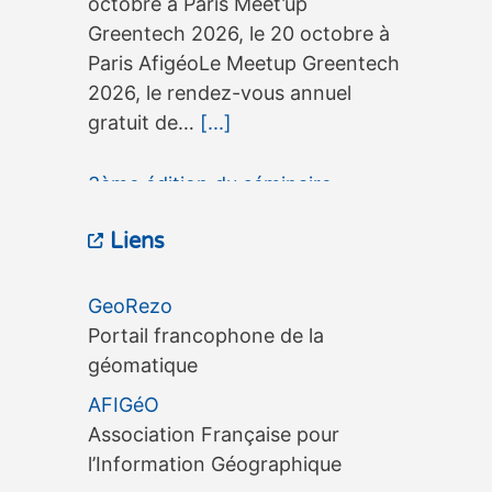
octobre à Paris Meet’up
Greentech 2026, le 20 octobre à
Paris AfigéoLe Meetup Greentech
2026, le rendez-vous annuel
gratuit de…
[...]
3ème édition du séminaire
OneGeo Suite, le 15 septembre à
Liens
Tours
3ème édition du séminaire
GeoRezo
OneGeo Suite, le 15 septembre à
Portail francophone de la
Tours 3ème édition du séminaire
géomatique
OneGeo Suite, le 15 septembre à
AFIGéO
Tours AfigéoLe séminaire
Association Française pour
OneGeo…
[...]
l’Information Géographique
CINOV Digital