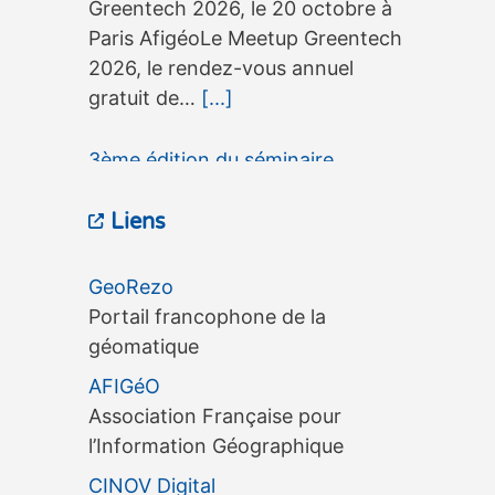
Greentech 2026, le 20 octobre à
Paris AfigéoLe Meetup Greentech
2026, le rendez-vous annuel
gratuit de…
[...]
3ème édition du séminaire
OneGeo Suite, le 15 septembre à
Liens
Tours
3ème édition du séminaire
GeoRezo
OneGeo Suite, le 15 septembre à
Portail francophone de la
Tours 3ème édition du séminaire
géomatique
OneGeo Suite, le 15 septembre à
AFIGéO
Tours AfigéoLe séminaire
Association Française pour
OneGeo…
[...]
l’Information Géographique
CINOV Digital
3ème édition d’une exposition