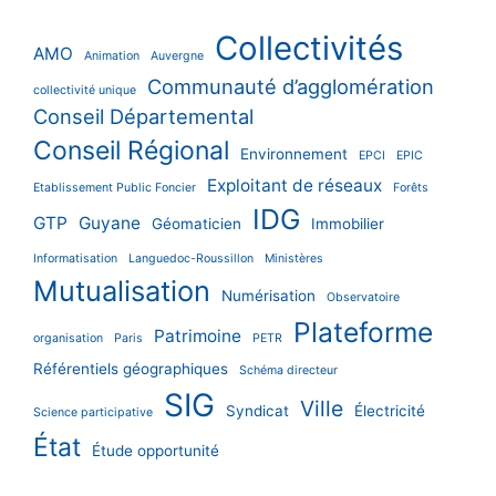
Collectivités
AMO
Animation
Auvergne
Communauté d’agglomération
collectivité unique
Conseil Départemental
Conseil Régional
Environnement
EPCI
EPIC
Exploitant de réseaux
Etablissement Public Foncier
Forêts
IDG
GTP
Guyane
Géomaticien
Immobilier
Informatisation
Languedoc-Roussillon
Ministères
Mutualisation
Numérisation
Observatoire
Plateforme
Patrimoine
organisation
Paris
PETR
Référentiels géographiques
Schéma directeur
SIG
Ville
Syndicat
Électricité
Science participative
État
Étude opportunité