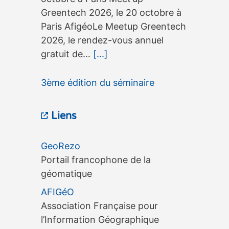
Greentech 2026, le 20 octobre à
Paris AfigéoLe Meetup Greentech
2026, le rendez-vous annuel
gratuit de…
[...]
3ème édition du séminaire
OneGeo Suite, le 15 septembre à
Liens
Tours
3ème édition du séminaire
GeoRezo
OneGeo Suite, le 15 septembre à
Portail francophone de la
Tours 3ème édition du séminaire
géomatique
OneGeo Suite, le 15 septembre à
AFIGéO
Tours AfigéoLe séminaire
Association Française pour
OneGeo…
[...]
l’Information Géographique
3ème édition d’une exposition
CINOV Digital