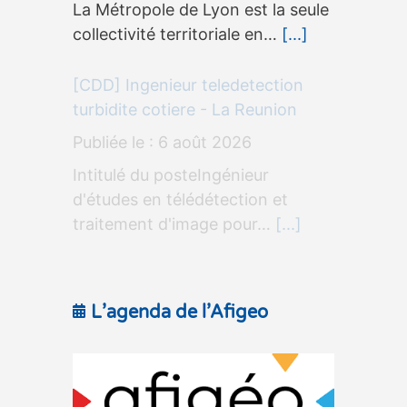
La Métropole de Lyon est la seule
collectivité territoriale en…
[...]
[CDD] Ingenieur teledetection
turbidite cotiere - La Reunion
6 août 2026
Intitulé du posteIngénieur
d'études en télédétection et
traitement d'image pour…
[...]
L’agenda de l’Afigeo