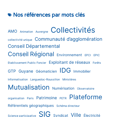
Nos références par mots clés
Collectivités
AMO
Animation
Auvergne
Communauté d’agglomération
collectivité unique
Conseil Départemental
Conseil Régional
Environnement
EPCI
EPIC
Exploitant de réseaux
Etablissement Public Foncier
Forêts
IDG
GTP
Guyane
Géomaticien
Immobilier
Informatisation
Languedoc-Roussillon
Ministères
Mutualisation
Numérisation
Observatoire
Plateforme
Patrimoine
organisation
Paris
PETR
Référentiels géographiques
Schéma directeur
SIG
Ville
Syndicat
Électricité
Science participative