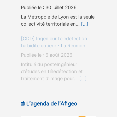
30 juillet 2026
La Métropole de Lyon est la seule
collectivité territoriale en…
[...]
[CDD] Ingenieur teledetection
turbidite cotiere - La Reunion
6 août 2026
Intitulé du posteIngénieur
d'études en télédétection et
traitement d'image pour…
[...]
L’agenda de l’Afigeo