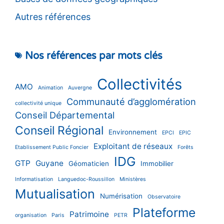
Autres références
Nos références par mots clés
Collectivités
AMO
Animation
Auvergne
Communauté d’agglomération
collectivité unique
Conseil Départemental
Conseil Régional
Environnement
EPCI
EPIC
Exploitant de réseaux
Etablissement Public Foncier
Forêts
IDG
GTP
Guyane
Géomaticien
Immobilier
Informatisation
Languedoc-Roussillon
Ministères
Mutualisation
Numérisation
Observatoire
Plateforme
Patrimoine
organisation
Paris
PETR