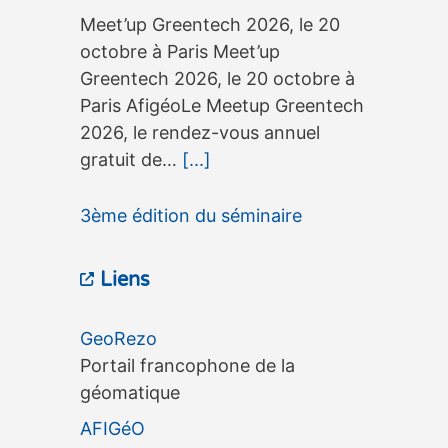
Meet’up Greentech 2026, le 20
octobre à Paris Meet’up
Greentech 2026, le 20 octobre à
Paris AfigéoLe Meetup Greentech
2026, le rendez-vous annuel
gratuit de…
[...]
3ème édition du séminaire
OneGeo Suite, le 15 septembre à
Liens
Tours
3ème édition du séminaire
GeoRezo
OneGeo Suite, le 15 septembre à
Portail francophone de la
Tours 3ème édition du séminaire
géomatique
OneGeo Suite, le 15 septembre à
AFIGéO
Tours AfigéoLe séminaire
Association Française pour
OneGeo…
[...]