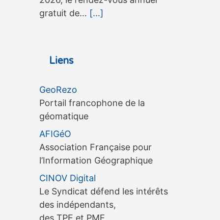
gratuit de…
[...]
3ème édition du séminaire
OneGeo Suite, le 15 septembre à
Liens
Tours
3ème édition du séminaire
GeoRezo
OneGeo Suite, le 15 septembre à
Portail francophone de la
Tours 3ème édition du séminaire
géomatique
OneGeo Suite, le 15 septembre à
AFIGéO
Tours AfigéoLe séminaire
Association Française pour
OneGeo…
[...]
l’Information Géographique
CINOV Digital
3ème édition d’une exposition
Le Syndicat défend les intérêts
itinérante Arts / Sciences, du 18
des indépendants,
juin au 13 décembre 2026 à
des TPE et PME.
Bordeaux