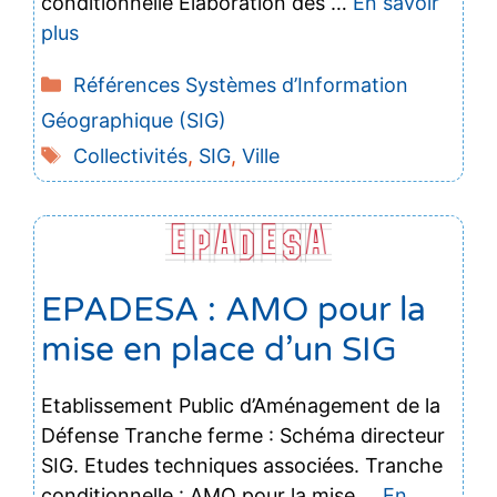
conditionnelle Élaboration des …
En savoir
plus
Catégories
Références Systèmes d’Information
Géographique (SIG)
Étiquettes
Collectivités
,
SIG
,
Ville
EPADESA : AMO pour la
mise en place d’un SIG
Etablissement Public d’Aménagement de la
Défense Tranche ferme : Schéma directeur
SIG. Etudes techniques associées. Tranche
conditionnelle : AMO pour la mise …
En