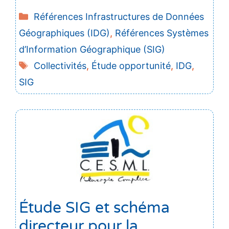
Catégories
Références Infrastructures de Données
Géographiques (IDG)
,
Références Systèmes
d’Information Géographique (SIG)
Étiquettes
Collectivités
,
Étude opportunité
,
IDG
,
SIG
Étude SIG et schéma
directeur pour la