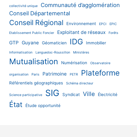
Communauté d’agglomération
collectivité unique
Conseil Départemental
Conseil Régional
Environnement
EPCI
EPIC
Exploitant de réseaux
Etablissement Public Foncier
Forêts
IDG
GTP
Guyane
Géomaticien
Immobilier
Informatisation
Languedoc-Roussillon
Ministères
Mutualisation
Numérisation
Observatoire
Plateforme
Patrimoine
organisation
Paris
PETR
Référentiels géographiques
Schéma directeur
SIG
Ville
Syndicat
Électricité
Science participative
État
Étude opportunité